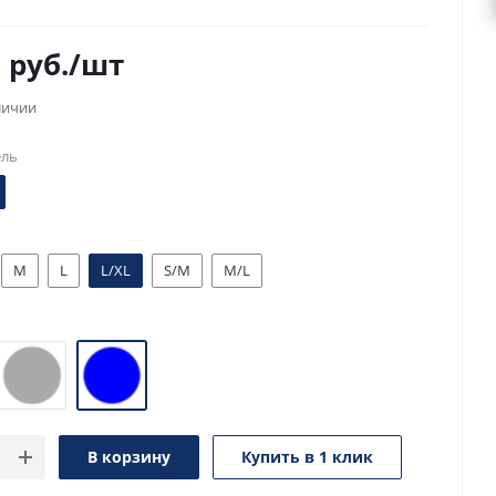
5
руб.
/шт
личии
ель
M
L
L/XL
S/M
M/L
В корзину
Купить в 1 клик