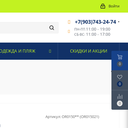
Войти
+7(903)743-24-74
11:00 - 19:00
ПН-ПТ:
11:00 - 17:00
СБ-ВС:
ОДЕЖДА И ПЛЯЖ
СКИДКИ И АКЦИИ
0
0
0
Артикул:
OR0150** (OR015021)