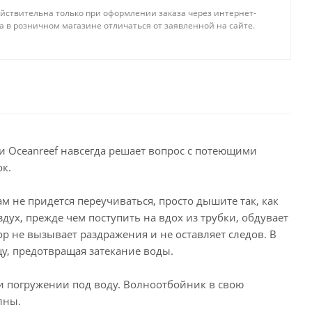
йствительна только при оформлении заказа через интернет-
а в розничном магазине отличаться от заявленной на сайте.
и Oceanreef навсегда решает вопрос с потеющими
к.
ам не придется переучиваться, просто дышите так, как
дух, прежде чем поступить на вдох из трубки, обдувает
 не вызывает раздражения и не оставляет следов. В
цу, предотвращая затекание воды.
и погружении под воду. Волноотбойник в свою
лны.