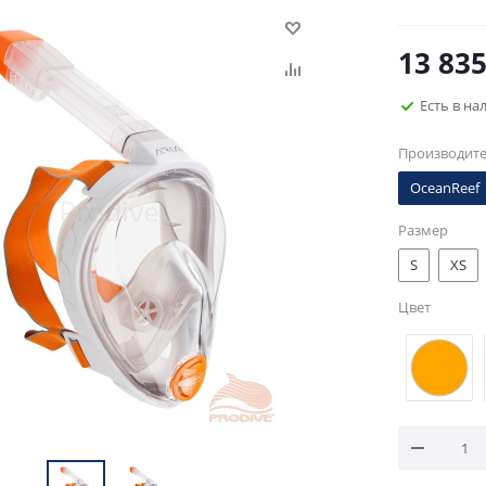
13 83
Есть в на
Производит
OceanReef
Размер
S
XS
Цвет