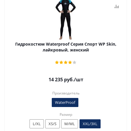
Гидрокостюм Waterproof Серия Спорт WP Skin,
лайкровый, женский
14 235
руб.
/шт
Производитель
WaterProof
Размер
L/XL
XS/S
M/ML
XXL/3XL