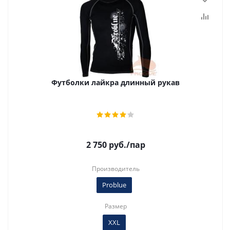
Футболки лайкра длинный рукав
2 750
руб.
/пар
Производитель
Problue
Размер
XXL