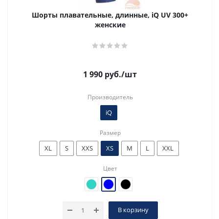
Шорты плавательные, длинные, iQ UV 300+
женские
1 990
руб.
/шт
Производитель
iQ
Размер
XL
S
XXS
XS
M
L
XXL
Цвет
В корзину