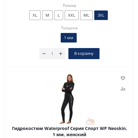
Размер
XL
M
L
XXL
ML
3XL
Толщина
1 мм
В корзину
Гидрокостюм Waterproof Серия Спорт WP Neoskin,
1 мм, женский