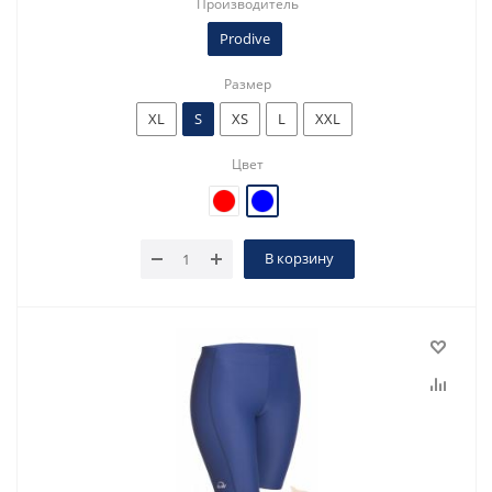
Производитель
Prodive
Размер
XL
S
XS
L
XXL
Цвет
В корзину