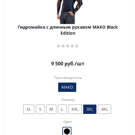
Гидромайка с длинным рукавом МАКО Black
Edition
9 500
руб.
/шт
Производитель
МАКО
Размер
XL
S
M
L
XXL
3XL
4XL
Цвет