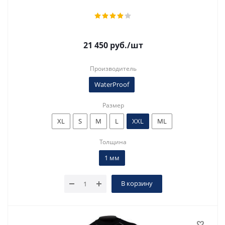
21 450
руб.
/шт
Производитель
WaterProof
Размер
XL
S
M
L
XXL
ML
Толщина
1 мм
В корзину