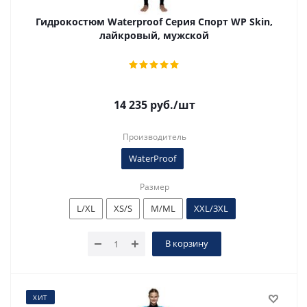
Гидрокостюм Waterproof Серия Спорт WP Skin,
лайкровый, мужской
14 235
руб.
/шт
Производитель
WaterProof
Размер
L/XL
XS/S
M/ML
XXL/3XL
В корзину
ХИТ