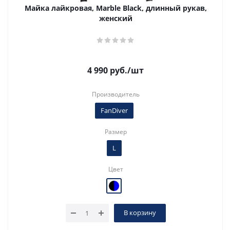
Майка лайкровая, Marble Black, длинный рукав,
женский
4 990
руб.
/шт
Производитель
FanDiver
Размер
L
Цвет
В корзину