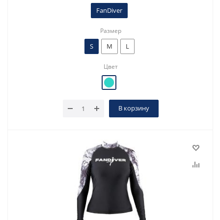
FanDiver
Размер
S
M
L
Цвет
В корзину