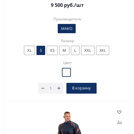
9 500
руб.
/шт
Производитель
МАКО
Размер
XL
S
XS
M
L
XXL
3XL
Цвет
В корзину