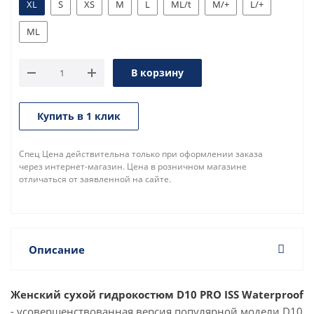
XL
S
XS
M
L
ML/t
M/+
L/+
ML
В корзину
Купить в 1 клик
Спец Цена действительна только при оформлении заказа
через интернет-магазин. Цена в розничном магазине
отличаться от заявленной на сайте.
Описание
Женский сухой гидрокостюм D10 PRO ISS Waterproof
- усовершенствованная версия популярной модели D10