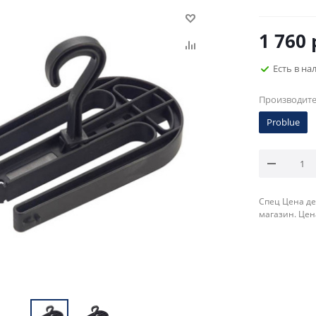
1 760
Есть в на
Производит
Problue
Спец Цена де
магазин. Цен