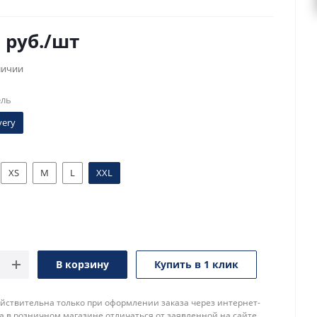
0
руб.
/шт
личии
ель
very
XS
M
L
XXL
В корзину
Купить в 1 клик
йствительна только при оформлении заказа через интернет-
а в розничном магазине отличаться от заявленной на сайте.