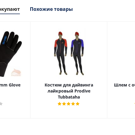
окупают
Похожие товары
5mm Glove
Костюм для дайвинга
Шлем с 
лайкровый Prodive
Tubbataha