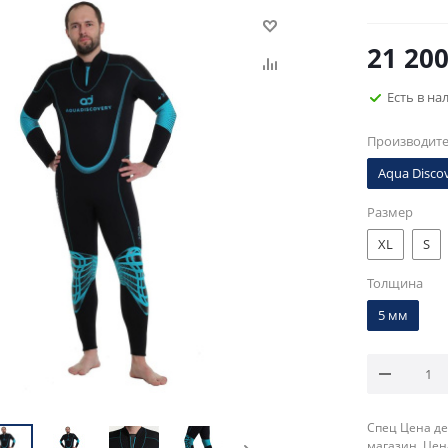
21 20
Есть в на
Производит
Aqua Disco
Размер
XL
S
Толщина
5 мм
Спец Цена де
магазин. Цен