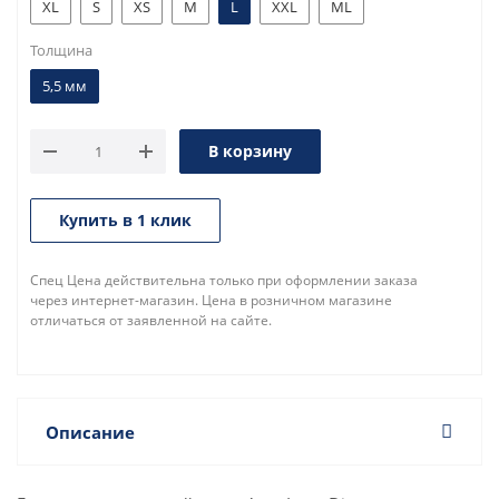
XL
S
XS
M
L
XXL
ML
Толщина
5,5 мм
В корзину
Купить в 1 клик
Спец Цена действительна только при оформлении заказа
через интернет-магазин. Цена в розничном магазине
отличаться от заявленной на сайте.
Описание