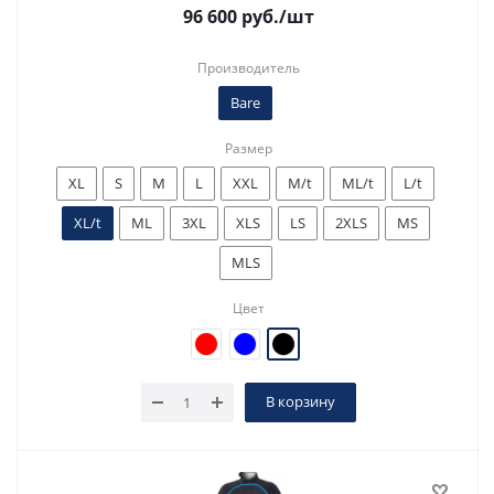
96 600
руб.
/шт
Производитель
Bare
Размер
XL
S
M
L
XXL
M/t
ML/t
L/t
XL/t
ML
3XL
XLS
LS
2XLS
MS
MLS
Цвет
В корзину