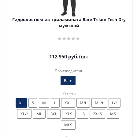
Гидрокостюм из триламината Bare Trilam Tech Dry
мужской
112 950
руб.
/шт
Производитель
Bare
Размер
XL
S
M
L
XXL
M/t
ML/t
L/t
XL/t
ML
3XL
XLS
LS
2XLS
MS
MLS