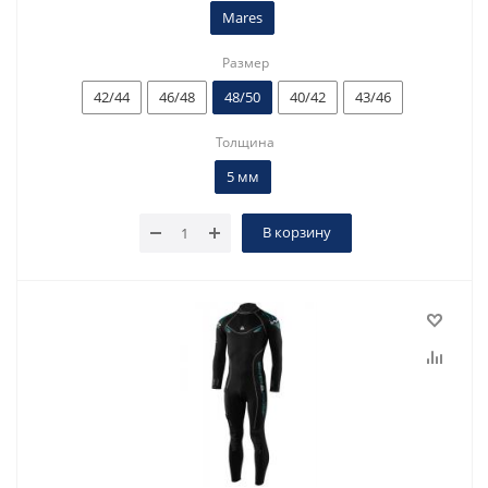
Mares
Размер
42/44
46/48
48/50
40/42
43/46
Толщина
5 мм
В корзину