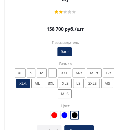
158 700
руб.
/шт
Производитель
Bare
Размер
XL
S
M
L
XXL
M/t
ML/t
L/t
XL/t
ML
3XL
XLS
LS
2XLS
MS
MLS
Цвет