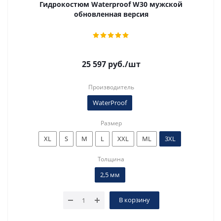
Гидрокостюм Waterproof W30 мужской
обновленная версия
25 597
руб.
/шт
Производитель
WaterProof
Размер
XL
S
M
L
XXL
ML
3XL
Толщина
2,5 мм
В корзину