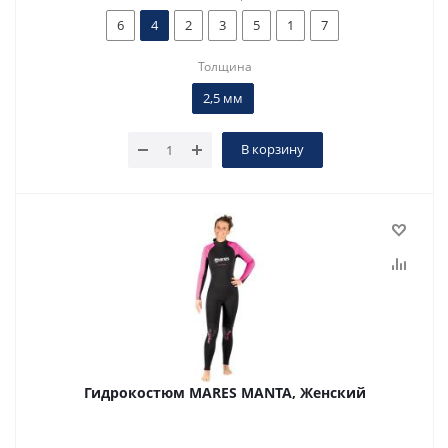
6
4
2
3
5
1
7
Толщина
2,5 мм
В корзину
Гидрокостюм MARES MANTA, Женский