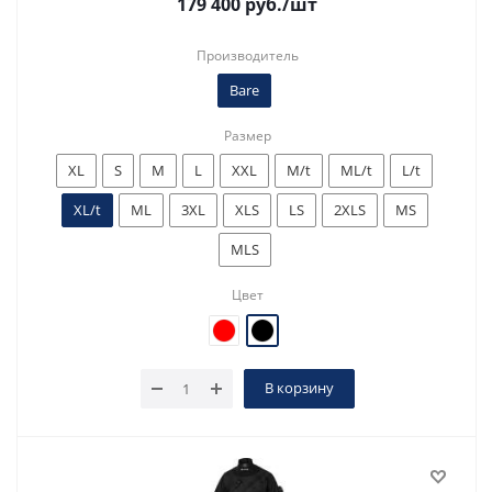
179 400
руб.
/шт
Производитель
Bare
Размер
XL
S
M
L
XXL
M/t
ML/t
L/t
XL/t
ML
3XL
XLS
LS
2XLS
MS
MLS
Цвет
В корзину