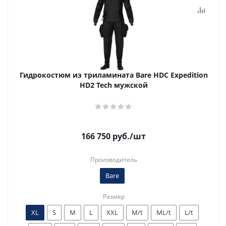
Гидрокостюм из триламината Bare HDC Expedition
HD2 Tech мужской
166 750
руб.
/шт
Производитель
Bare
Размер
XL
S
M
L
XXL
M/t
ML/t
L/t