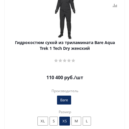
Гидрокостюм сухой из триламината Bare Aqua
Trek 1 Tech Dry женский
110 400
руб.
/шт
Производитель
Bare
Размер
XL
S
XS
M
L