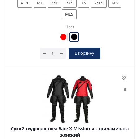
XL/t
ML
3XL
XLS
LS
2XLS
MS
MLS
Цвет
В корзину
Сухой гидрокостюм Bare X-Mission из триламината
женский