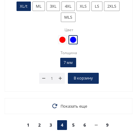
XL/t
ML
3XL
4XL
XLS
LS
2XLS
MLS
Цвет
Толщина
7 мм
В корзину
Показать еще
1
2
3
4
5
6
9