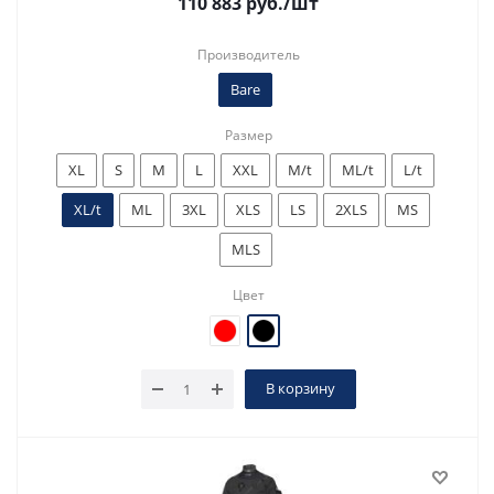
110 883
руб.
/шт
Производитель
Bare
Размер
XL
S
M
L
XXL
M/t
ML/t
L/t
XL/t
ML
3XL
XLS
LS
2XLS
MS
MLS
Цвет
В корзину