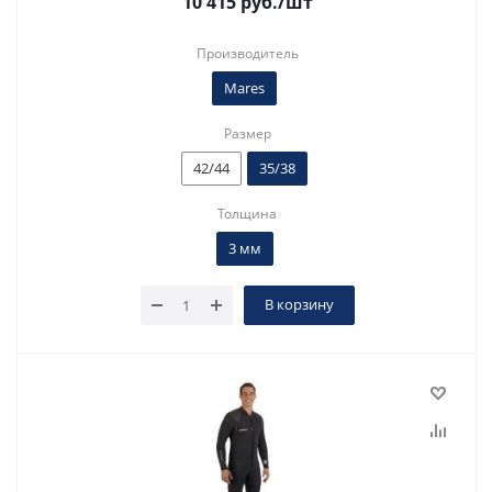
10 415
руб.
/шт
Производитель
Mares
Размер
42/44
35/38
Толщина
3 мм
В корзину