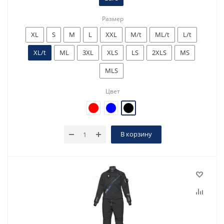
Размер
XL
S
M
L
XXL
M/t
ML/t
L/t
XL/t
ML
3XL
XLS
LS
2XLS
MS
MLS
Цвет
В корзину