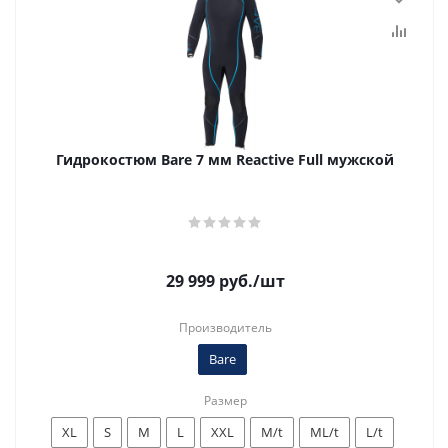
Гидрокостюм Bare 7 мм Reactive Full мужской
29 999
руб.
/шт
Производитель
Bare
Размер
XL
S
M
L
XXL
M/t
ML/t
L/t