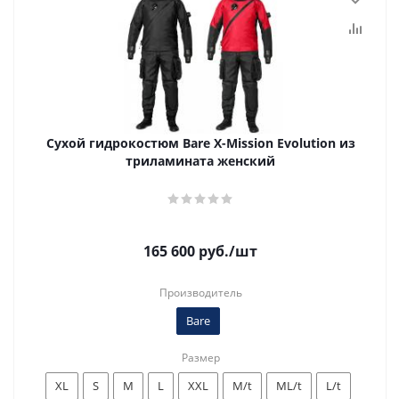
Сухой гидрокостюм Bare X-Mission Evolution из
триламината женский
165 600
руб.
/шт
Производитель
Bare
Размер
XL
S
M
L
XXL
M/t
ML/t
L/t