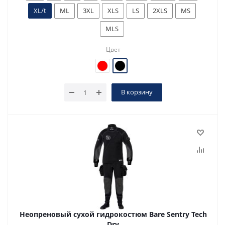
XL/t
ML
3XL
XLS
LS
2XLS
MS
MLS
Цвет
В корзину
Неопреновый сухой гидрокостюм Bare Sentry Tech
Dry