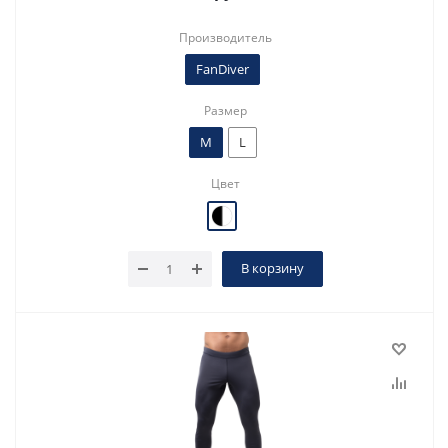
Производитель
FanDiver
Размер
M
L
Цвет
В корзину