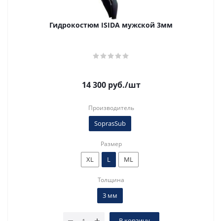
Гидрокостюм ISIDA мужской 3мм
14 300
руб.
/шт
Производитель
SoprasSub
Размер
XL
L
ML
Толщина
3 мм
В корзину