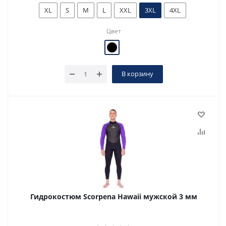
XL
S
M
L
XXL
3XL
4XL
Цвет
В корзину
Гидрокостюм Scorpena Hawaii мужской 3 мм