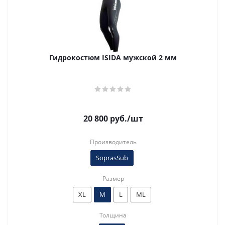
Гидрокостюм ISIDA мужской 2 мм
20 800
руб.
/шт
Производитель
SoprasSub
Размер
XL
M
L
ML
Толщина