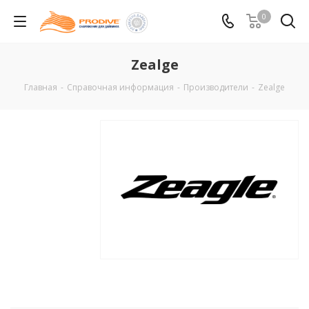
0
Zealge
Главная
-
Справочная информация
-
Производители
-
Zealge