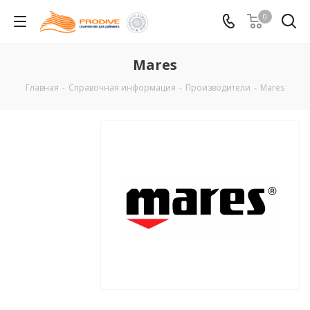
0
Mares
Главная
-
Справочная информация
-
Производители
-
Mares