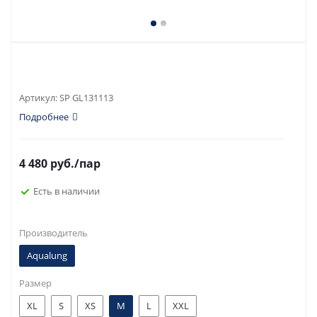
Артикул:
SP GL131113
Подробнее
4 480
руб.
/пар
Есть в наличии
Производитель
Aqualung
Размер
XL
S
XS
M
L
XXL