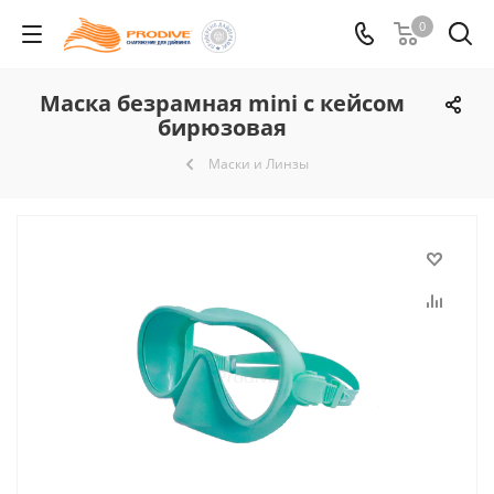
0
Маска безрамная mini c кейсом
бирюзовая
Маски и Линзы