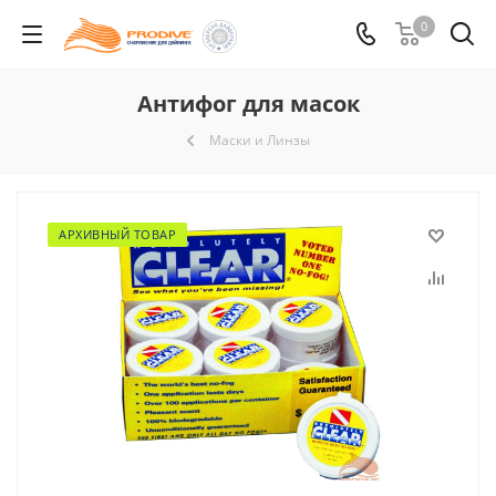
0
Антифог для масок
Маски и Линзы
АРХИВНЫЙ ТОВАР