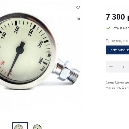
7 300
Есть в на
Производит
TermoIndus
Спец Цена де
магазин. Цен