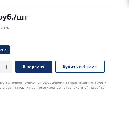
руб.
/шт
личии
ель
tria
В корзину
Купить в 1 клик
йствительна только при оформлении заказа через интернет-
а в розничном магазине отличаться от заявленной на сайте.