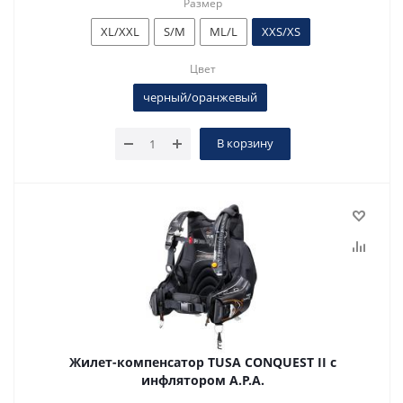
Размер
XL/XXL
S/M
ML/L
XXS/XS
Цвет
черный/оранжевый
В корзину
Жилет-компенсатор TUSA CONQUEST II с
инфлятором A.P.A.