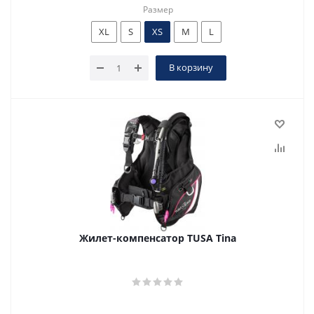
Размер
XL
S
XS
M
L
В корзину
Жилет-компенсатор TUSA Tina