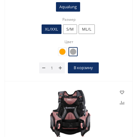
Aqualung
Размер
XL/XXL
S/M
ML/L
Цвет
В корзину