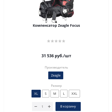
Компенсатор Zeagle Focus
31 536
руб.
/шт
Производитель
Zeagle
Размер
XL
S
M
L
XXL
В корзину