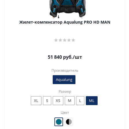
Жилет-компенсатор Aqualung PRO HD MAN
51 840
руб.
/шт
Производитель
Aqualung
Размер
XL
S
XS
M
L
ML
Цвет