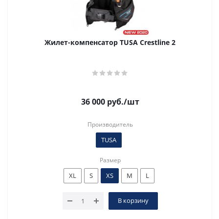
Жилет-компенсатор TUSA Crestline 2
36 000
руб.
/шт
Производитель
TUSA
Размер
XL
S
XS
M
L
В корзину