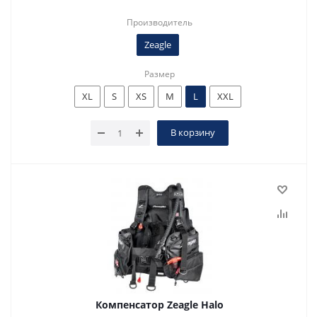
Производитель
Zeagle
Размер
XL
S
XS
M
L
XXL
В корзину
Компенсатор Zeagle Halo