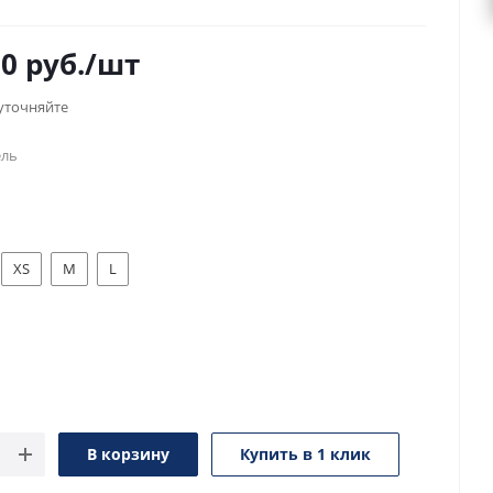
00
руб.
/шт
уточняйте
ель
XS
M
L
В корзину
Купить в 1 клик