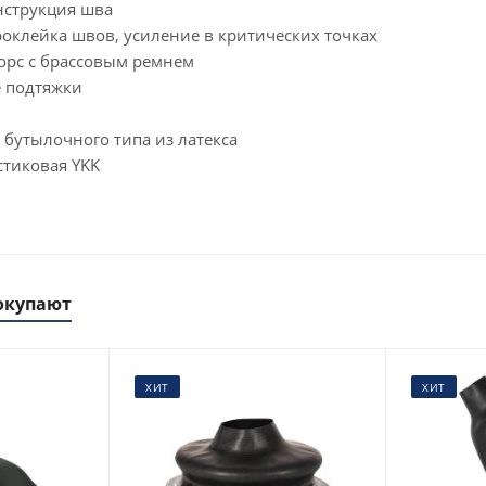
нструкция шва
оклейка швов, усиление в критических точках
торс с брассовым ремнем
 подтяжки
 бутылочного типа из латекса
стиковая YKK
окупают
ХИТ
ХИТ