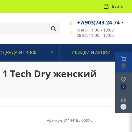
Войти
+7(903)743-24-74
11:00 - 19:00
ПН-ПТ:
11:00 - 17:00
СБ-ВС:
ОДЕЖДА И ПЛЯЖ
СКИДКИ И АКЦИИ
0
 1 Tech Dry женский
0
0
Артикул:
011441BLK-50XL