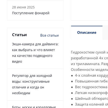
28 июня 2025
Поступление фонарей
Описание
Статьи
Все статьи
Экшн-камера для дайвинга:
как выбрать и что влияет
Гидрокостюм сухой и
на качество подводного
разработанной 4х с
видео
из триламината. Раз
Особенности модели
● 4-х слойная корду
Регулятор для холодной
● Повышенная гибк
воды: конструктивные
● Вес гидрокостюма -
отличия и когда он
● Легкая низкопроф
необходим
● Шейный обтюратор
● Защита коленей о
Боты, носки и коралловые