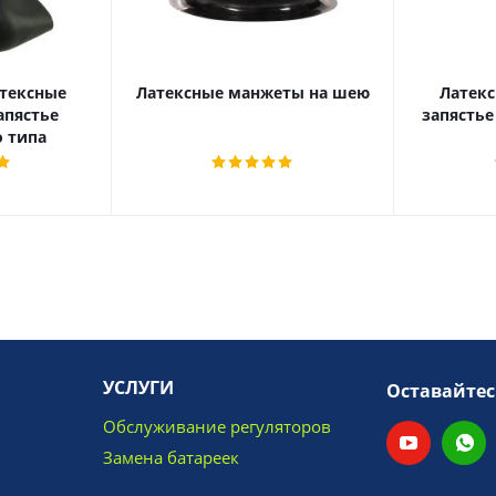
тексные
Латексные манжеты на шею
Латек
апястье
 типа
УСЛУГИ
Оставайтес
Обслуживание регуляторов
Замена батареек