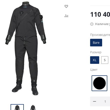
110 4
Наличие 
Производит
Bare
Размер
XL
S
Цвет