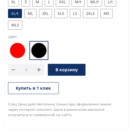
XL
S
M
L
XXL
M/t
ML/t
L/t
XL/t
ML
3XL
XLS
LS
2XLS
MS
MLS
Цвет
В корзину
Купить в 1 клик
Спец Цена действительна только при оформлении заказа
через интернет-магазин. Цена в розничном магазине
отличаться от заявленной на сайте.