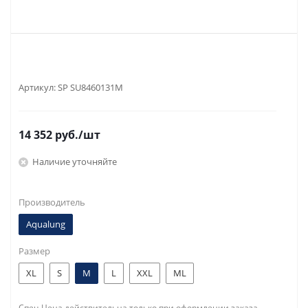
Артикул:
SP SU8460131M
14 352
руб.
/шт
Наличие уточняйте
Производитель
Aqualung
Размер
XL
S
M
L
XXL
ML
Спец Цена действительна только при оформлении заказа