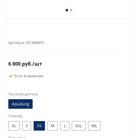
Артикул:
SP 666851
6 800
руб.
/шт
Есть в наличии
Производитель
Aqualung
Размер
XL
S
XS
M
L
XXL
ML
Толщина