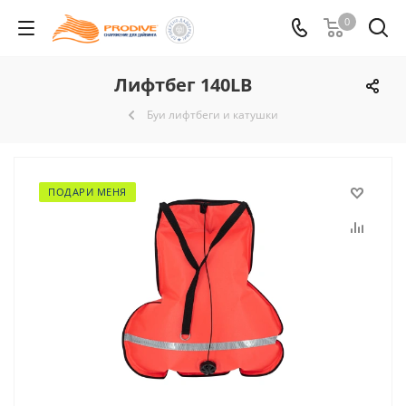
0
Лифтбег 140LB
Буи лифтбеги и катушки
ПОДАРИ МЕНЯ