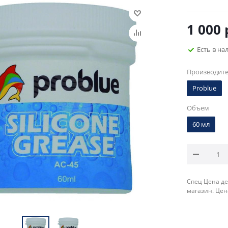
1 000
Есть в на
Производит
Problue
Объем
60 мл
Спец Цена де
магазин. Цен