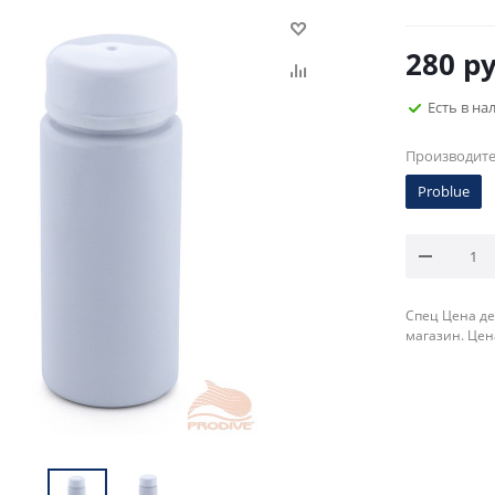
280
ру
Есть в на
Производит
Problue
Спец Цена де
магазин. Цен