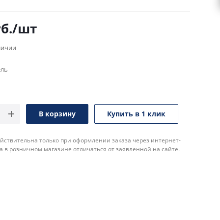
б.
/шт
личии
ель
В корзину
Купить в 1 клик
йствительна только при оформлении заказа через интернет-
а в розничном магазине отличаться от заявленной на сайте.