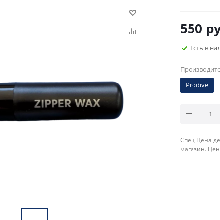
550
ру
Есть в на
Производит
Prodive
Спец Цена де
магазин. Цен