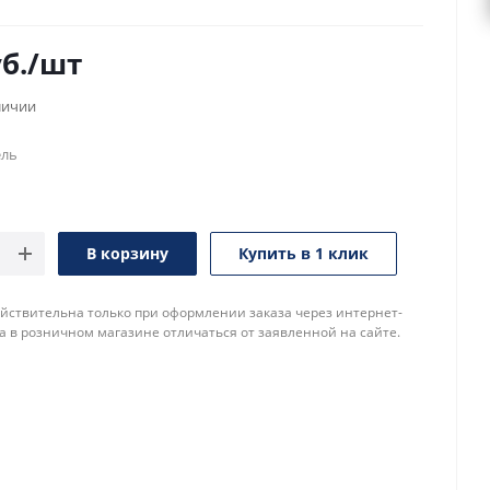
б.
/шт
личии
ель
В корзину
Купить в 1 клик
йствительна только при оформлении заказа через интернет-
а в розничном магазине отличаться от заявленной на сайте.