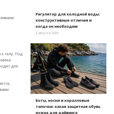
Регулятор для холодной воды:
вливаем
конструктивные отличия и
когда он необходим
3 августа 2026
 к телу. Под
ловека
ходит для
ается,
твами
Боты, носки и коралловые
тапочки: какая защитная обувь
нужна для дайвинга