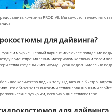
предоставить компания PRODIVE. Мы самостоятельно изгота
ендов.
дрокостюмы для дайвинга?
 сухие и мокрые. Первый вариант исключает попадание воды
 Между водонепроницаемым материалом костюма и телом че
тери тепла сведены к минимуму. Сухая модель идеально под
ебольшое количество воды к телу. Однако она быстро нагрев
тиях. Это объясняется высокими теплоизоляционными свойс
кроскопические пузырьки, исключающие теплопотери.
гидрокостюмов для дайвинга