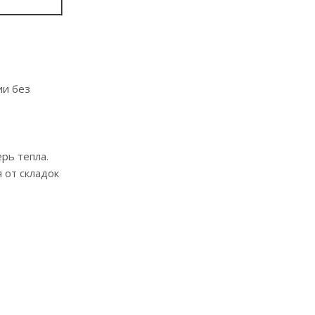
ии без
рь тепла.
 от складок