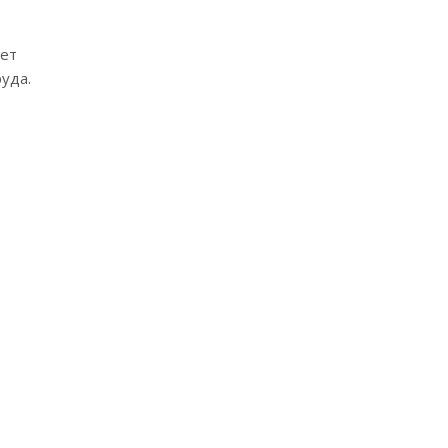
ает
уда.