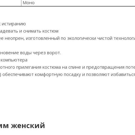
Моно
к истиранию
надевать и снимать костюм
e неопрен, изготовленный по экологически чистой технолог
новение воды через ворот.
 компьютера
лотного прилегания костюма на спине и предотвращения поте
) обеспечивают комфортную посадку и позволяют избавиться
 мм женский