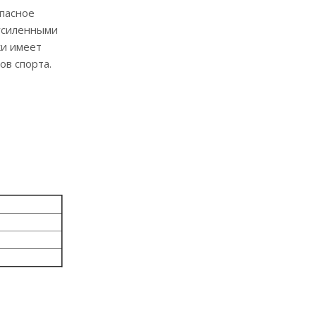
опасное
 усиленными
ки имеет
ов спорта.