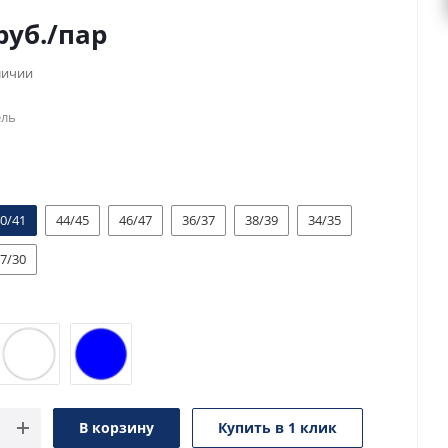
руб.
/пар
личии
ель
0/41
44/45
46/47
36/37
38/39
34/35
7/30
В корзину
Купить в 1 клик