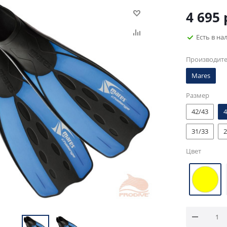
4 695
Есть в на
Производит
Mares
Размер
42/43
4
31/33
2
Цвет