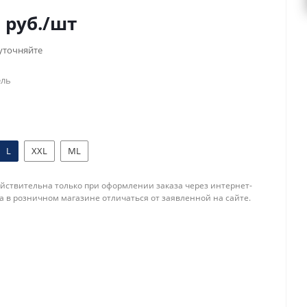
0
руб.
/шт
уточняйте
ель
L
XXL
ML
йствительна только при оформлении заказа через интернет-
а в розничном магазине отличаться от заявленной на сайте.