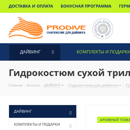
ДОСТАВКА И ОПЛАТА
БОНУСНАЯ ПРОГРАММА
ГЕР
ДАЙВИНГ
КОМПЛЕКТЫ И ПОДАРК
Гидрокостюм сухой три
Главная
-
Каталог
-
ДАЙВИНГ
-
Гидрокостюмы для дайвинга
-
Су
ДАЙВИНГ
АРХИВНЫЙ ТОВА
КОМПЛЕКТЫ И ПОДАРКИ