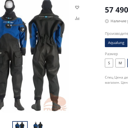
57 49
Наличие 
Производит
Aqualung
Размер
S
M
Спец Цена де
магазин. Цен