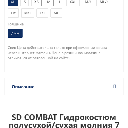
XL
S
XS
M
L
XXL
M/t
ML/t
L/t
M/+
L/+
ML
Толщина
7 мм
Спец Цена действительна только при оформлении заказа
через интернет-магазин. Цена в розничном магазине
отличаться от заявленной на сайте.
Описание
SD COMBAT Гидрокостюм
полусухой/сухая молния 7