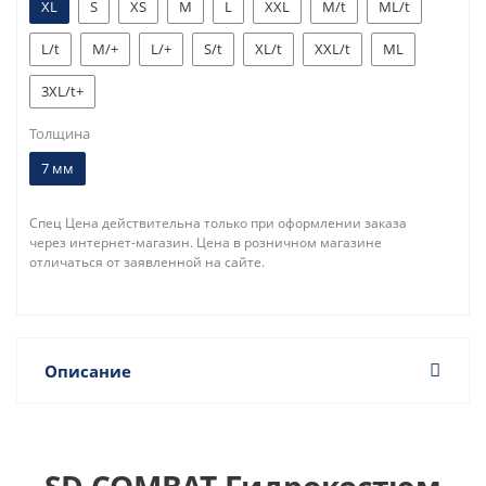
XL
S
XS
M
L
XXL
M/t
ML/t
L/t
M/+
L/+
S/t
XL/t
XXL/t
ML
3XL/t+
Толщина
7 мм
Спец Цена действительна только при оформлении заказа
через интернет-магазин. Цена в розничном магазине
отличаться от заявленной на сайте.
Описание