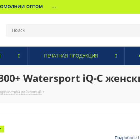
МОМОЛНИИ ОПТОМ
...
И
ПЕЧАТНАЯ ПРОДУКЦИЯ
00+ Watersport iQ-C женс
дрокостюм лайкровый
Р
Подробнее