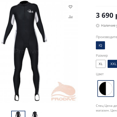
3 690
Наличие 
Производит
iQ
Размер
XL
XXL
Цвет
Спец Цена де
магазин. Цен