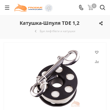
0
Катушка-Шпуля TDE 1,2
Буи лифтбеги и катушки