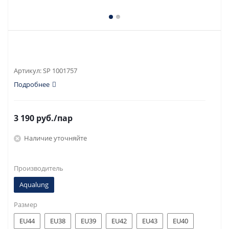
Артикул:
SP 1001757
Подробнее
3 190
руб.
/пар
Наличие уточняйте
Производитель
Aqualung
Размер
EU44
EU38
EU39
EU42
EU43
EU40