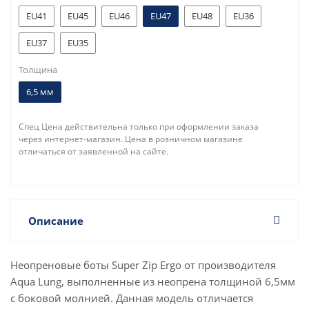
EU41
EU45
EU46
EU47
EU48
EU36
EU37
EU35
Толщина
6,5 мм
Спец Цена действительна только при оформлении заказа
через интернет-магазин. Цена в розничном магазине
отличаться от заявленной на сайте.
Описание
Неопреновые боты Super Zip Ergo от производителя
Aqua Lung, выполненные из неопрена толщиной 6,5мм
с боковой молнией. Данная модель отличается