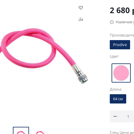
2 680
Наличие 
Производит
Prodive
Цвет
Длина
64 см
Спец Цена де