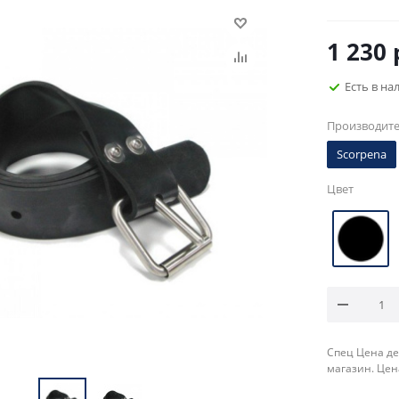
1 230
Есть в на
Производит
Scorpena
Цвет
Спец Цена де
магазин. Цен